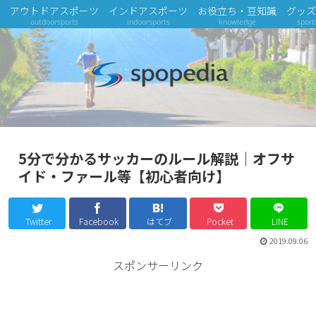
アウトドアスポーツ
インドアスポーツ
お役立ち・豆知識
グッズ
outdoorsports
indoorsports
knowledge
sport
5分で分かるサッカーのルール解説｜オフサ
イド・ファール等【初心者向け】
Twitter
Facebook
はてブ
Pocket
LINE
2019.09.06
スポンサーリンク