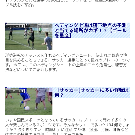
ブル技をご紹介。
ヘディング上達は落下地点の予測
サッカー上達
と当てる場所がカギ！？【ゴール
を量産】
形勢逆転のチャンスを作れるヘディングシュート。 決まれば観客の注
目を集めることもできる、サッカー選手にとって憧れのプレーの一つで
す。 今回は、このヘディングシュートの上達のコツや危険性、練習方
法などについてご紹介します。
［サッカー]サッカーに多い怪我は
サッカー上達
何？
いまや国民スポーツとなっているサッカーはプロ・アマ問わず多くの
人が楽しんでいるスポーツです。そんなサッカーで多いケガは何でしょ
うか？ 長引きやすい「肉離れ」に注意 すり傷、捻挫、打撲、骨折など
は体育の授業の時や部活、草サッカーでも多...