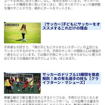
ュートを状況に分けて使いこなし、得点を決めています。 サッカーの
シュートの種類を多く知っておくほど、次にすべきアクションの選択肢
を増やすことができ、相手にボールをカットされ...
［サッカー]子どもにサッカーをオ
サッカー上達
ススメするこれだけの理由
子供達も大好きで、「親が子どもにやらせたいスポーツ」の上位にも
ランキングするのがサッカーです。子供のサッカーの競技人口は増加の
一途をたどっています。では親が子供にサッカーをやらせたいと思うの
はどのような理由があるのでしょうか。 はじめるた...
サッカーのドリブル15種類を徹底
サッカー上達
解説！あの有名選手の技も【クラ
イフターン・マシューズ】
華麗な動きで敵を置き去りにするドリブルは、子供だけでなく大人ま
でも夢中にさせる魅力があるテクニックの一つ。 この記事では基本の
ドリブルから有名選手の編み出したドリブルまで、厳選15種類のドリ