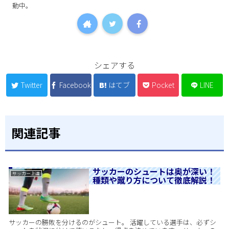
動中。
シェアする
Twitter
Facebook
はてブ
Pocket
LINE
関連記事
サッカーのシュートは奥が深い！
サッカー上達
種類や蹴り方について徹底解説！
サッカーの勝敗を分けるのがシュート。 活躍している選手は、必ずシ