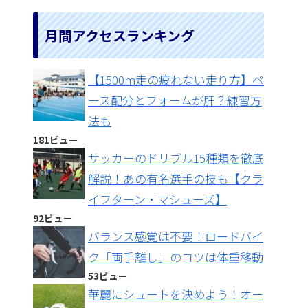
ce
itt
a
b
er
gr
月間アクセスランキング
o
a
o
m
【1500m走の疲れない走り方】ペ
k
ース配分とフォームが肝？練習方
法も
181ビュー
サッカーのドリブル15種類を徹底
解説！あの有名選手の技も【クラ
イフターン・マシューズ】
92ビュー
バランス感覚は不要！ロードバイ
ク「両手離し」のコツは体重移動
53ビュー
華麗にシュートを決めよう！オー