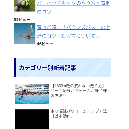
バーヘッドキックのやり方と着地
のコツ
51ビュー
習得必須、「バウンズパス」の上
達のコツ！投げ方についても
46ビュー
カテゴリー別新着記事
【1500m走の疲れない走り方】
ペース配分とフォームが肝？練
習方法も
走り幅跳びウォームアップ方法
［基本動作］