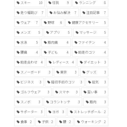
スキー
10
怪我
9
ランニング
8
走り幅跳び
7
お悩み解決
7
注目記事
7
ウェア
7
野球
6
健康アクセサリー
5
メンズ
5
アプリ
5
マッサージ
5
水泳
5
筋肉痛
4
ファイテン
4
腰痛
4
子ども
4
助走のコツ
4
助走合わせ
4
レディース
4
ダイエット
3
スノーボード
3
東京
3
グッズ
3
ビジネス
3
踏切手前のコツ
3
磁気
3
ゴルフウェア
3
スマホ
3
習い事
3
スノボ
3
コラントッテ
3
筋肉
3
サポーター
3
ヨガ
3
ストレッチポール
2
食事
2
子供
2
腰
2
ウォーキング
2