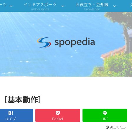
ーツ
インドアスポーツ
お役立ち・豆知識
indoorsports
knowledge
法［基本動作］
はてブ
Pocket
LINE
2019.07.18