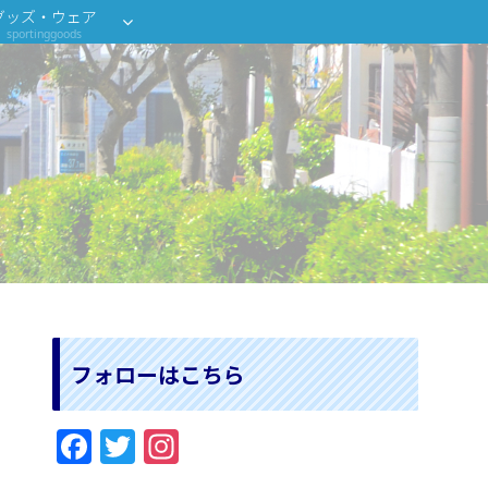
グッズ・ウェア
sportinggoods
フォローはこちら
F
T
In
a
w
st