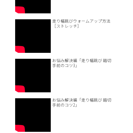
走り幅跳びウォームアップ方法
［ストレッチ］
お悩み解決編「走り幅跳び 踏切
手前のコツ3」
お悩み解決編「走り幅跳び 踏切
手前のコツ2」