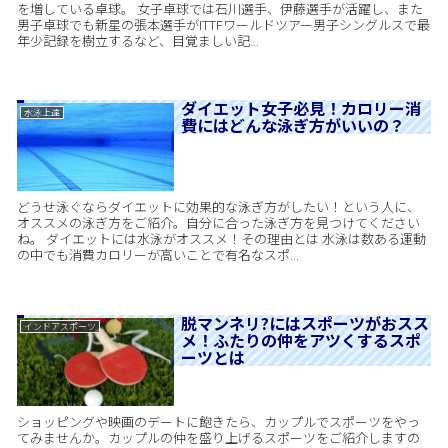
を増している卓球。 女子卓球では石川選手、伊藤選手が活躍し、また
男子卓球でも新星の張本選手がITTFワールドツアー男子シングルスで最
年少記録を樹立するなど、目覚ましい記...
ダイエット女子必見！カロリー消
水泳上達
費にはどんな泳ぎ方がいいの？
どうせ泳ぐならダイエットに効果的な泳ぎ方がしたい！という人に、
オススメの泳ぎ方をご紹介。自分に合った泳ぎ方を見つけてください
ね。 ダイエットには水泳がオススメ！その理由とは 水泳は数ある運動
の中でも消費カロリーが高いことで有名なスポ...
脱マンネリ?にはスポーツがおスス
インドアスポーツ
メ！ふたりの仲をアツくするスポ
ーツとは
ショッピングや映画のデートに飽きたら、カップルでスポーツをやっ
てみませんか。カップルの仲を盛り上げるスポーツをご紹介しますの