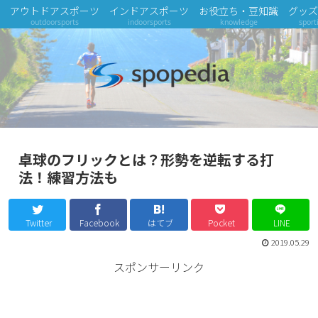
アウトドアスポーツ
インドアスポーツ
お役立ち・豆知識
グッズ
outdoorsports
indoorsports
knowledge
sport
卓球のフリックとは？形勢を逆転する打
法！練習方法も
Twitter
Facebook
はてブ
Pocket
LINE
2019.05.29
スポンサーリンク