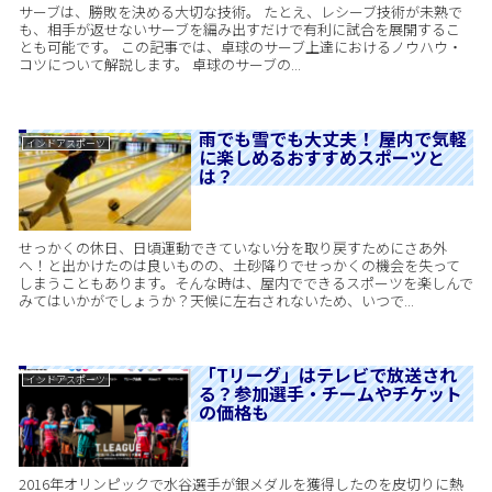
サーブは、勝敗を決める大切な技術。 たとえ、レシーブ技術が未熟で
も、相手が返せないサーブを編み出すだけで有利に試合を展開するこ
とも可能です。 この記事では、卓球のサーブ上達におけるノウハウ・
コツについて解説します。 卓球のサーブの...
雨でも雪でも大丈夫！ 屋内で気軽
インドアスポーツ
に楽しめるおすすめスポーツと
は？
せっかくの休日、日頃運動できていない分を取り戻すためにさあ外
へ！と出かけたのは良いものの、土砂降りでせっかくの機会を失って
しまうこともあります。そんな時は、屋内でできるスポーツを楽しんで
みてはいかがでしょうか？天候に左右されないため、いつで...
「Tリーグ」はテレビで放送され
インドアスポーツ
る？参加選手・チームやチケット
の価格も
2016年オリンピックで水谷選手が銀メダルを獲得したのを皮切りに熱