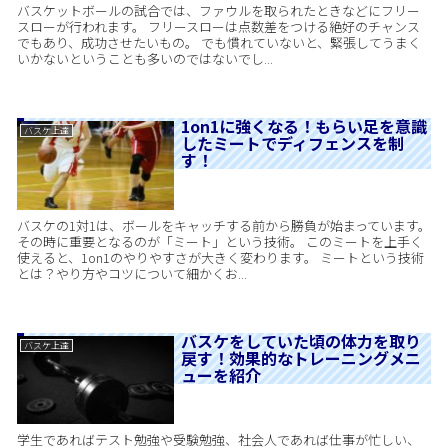
バスケットボールの試合では、ファウルを取られたときなどにフリー
スローが行われます。 フリースローは点数差をつける絶好のチャンス
でもあり、成功させたいもの。 でも慣れていないと、緊張してうまく
いかないということも多いのではないでし...
1on1に強くなる！もらい足を意識
バスケ上達
したミートでディフェンスを制
す！
バスケの1対1は、ボールをキャッチする前から勝負が始まっています。
その時に重要となるのが「ミート」という技術。 このミートを上手く
使えると、1on1のやりやすさが大きく変わります。 ミートという技術
とは？やり方やコツについて細かくお...
バスケをしていた頃の体力を取り
バスケ上達
戻す！効果的なトレーニングメニ
ューを紹介
学生であればテスト勉強や受験勉強、社会人であれば仕事が忙しい、