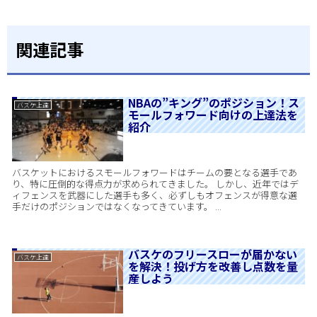
関連記事
NBAの”キング”のポジション！ス
バスケ上達
モールフォワード向けの上達法を
紹介
バスケットにおけるスモールフォワードはチームの要となる選手であ
り、特に圧倒的な得点力が求められてきました。 しかし、近年ではデ
ィフェンスを武器にした選手も多く、必ずしもオフェンスが得意な選
手だけのポジションではなくなってきています。 ...
バスケのフリースローが届かない
バスケ上達
を解決！投げ方を改善し点数を量
産しよう