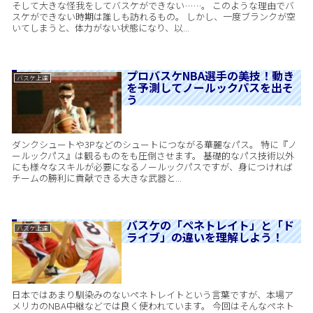
そして大きな怪我をしてバスケができない……。 このような理由でバ
スケができない時期は誰しも訪れるもの。 しかし、一度ブランクが空
いてしまうと、体力がない状態になり、以...
プロバスケNBA選手の美技！動き
バスケ上達
を予測してノールックパスを出そ
う
ダンクシュートや3Pなどのシュートにつながる華麗なパス。 特に『ノ
ールックパス』は観るものをも圧倒させます。 基礎的なパス技術以外
にも様々なスキルが必要になるノールックパスですが、身につければ
チームの勝利に貢献できる大きな武器と...
バスケの「ペネトレイト」と「ド
バスケ上達
ライブ」の違いを理解しよう！
日本ではあまり馴染みのないペネトレイトという言葉ですが、本場ア
メリカのNBA中継などでは良く使われています。 今回はそんなペネト