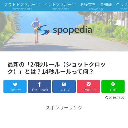
アウトドアスポーツ
インドアスポーツ
お役立ち・豆知識
グッズ
outdoorsports
indoorsports
knowledge
sport
最新の「24秒ルール（ショットクロッ
ク）」とは？14秒ルールって何？
Twitter
Facebook
はてブ
Pocket
LINE
2019.06.27
スポンサーリンク