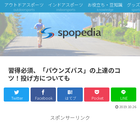
アウトドアスポーツ
インドアスポーツ
お役立ち・豆知識
グッズ
outdoorsports
indoorsports
knowledge
sport
習得必須、「バウンズパス」の上達のコ
ツ！投げ方についても
Twitter
Facebook
はてブ
Pocket
LINE
2019.10.26
スポンサーリンク