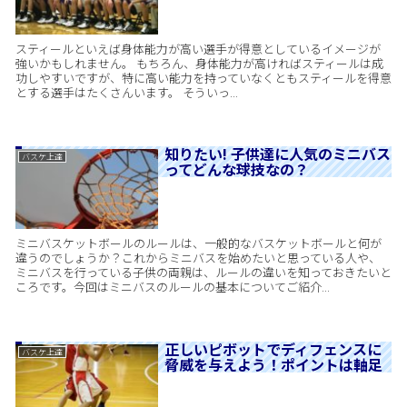
スティールといえば身体能力が高い選手が得意としているイメージが
強いかもしれません。 もちろん、身体能力が高ければスティールは成
功しやすいですが、特に高い能力を持っていなくともスティールを得意
とする選手はたくさんいます。 そういっ...
知りたい! 子供達に人気のミニバス
バスケ上達
ってどんな球技なの？
ミニバスケットボールのルールは、一般的なバスケットボールと何が
違うのでしょうか？これからミニバスを始めたいと思っている人や、
ミニバスを行っている子供の両親は、ルールの違いを知っておきたいと
ころです。今回はミニバスのルールの基本についてご紹介...
正しいピボットでディフェンスに
バスケ上達
脅威を与えよう！ポイントは軸足