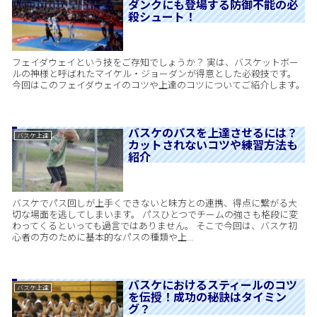
ダンクにも登場する防御不能の必
殺シュート！
フェイダウェイという技をご存知でしょうか？ 実は、バスケットボー
ルの神様と呼ばれたマイケル・ジョーダンが得意とした必殺技です。
今回はこのフェイダウェイのコツや上達のコツについてご紹介します。
バスケのパスを上達させるには？
バスケ上達
カットされないコツや練習方法も
紹介
バスケでパス回しが上手くできないと味方との連携、得点に繋がる大
切な場面を逃してしまいます。 パスひとつでチームの強さも格段に変
わってくるといっても過言ではありません。 そこで今回は、バスケ初
心者の方のために基本的なパスの種類や上...
バスケにおけるスティールのコツ
バスケ上達
を伝授！成功の秘訣はタイミン
グ？