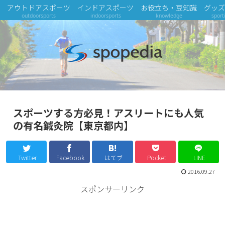
アウトドアスポーツ
インドアスポーツ
お役立ち・豆知識
グッズ
outdoorsports
indoorsports
knowledge
sport
スポーツする方必見！アスリートにも人気
の有名鍼灸院【東京都内】
Twitter
Facebook
はてブ
Pocket
LINE
2016.09.27
スポンサーリンク