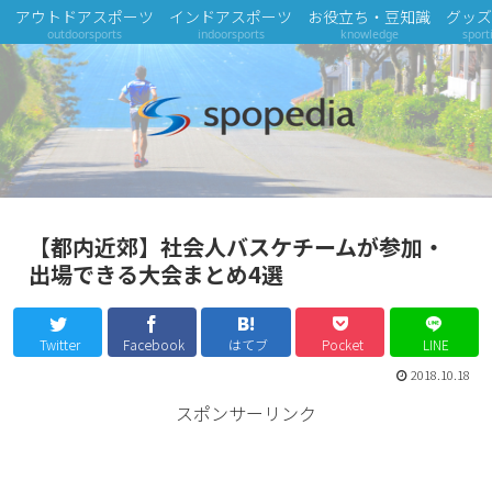
アウトドアスポーツ
インドアスポーツ
お役立ち・豆知識
グッズ
outdoorsports
indoorsports
knowledge
sport
【都内近郊】社会人バスケチームが参加・
出場できる大会まとめ4選
Twitter
Facebook
はてブ
Pocket
LINE
2018.10.18
スポンサーリンク