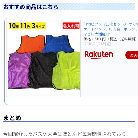
おすすめ商品はこちら
無地ビブス《10枚セット》 サッ
ケ、イベント、町内会、ボラン
などに大活躍
価格：5100円（税込、送料無料)
(2018/10/24時点)
楽天
まとめ
今回紹介したバスケ大会はほとんど毎週開催されており、