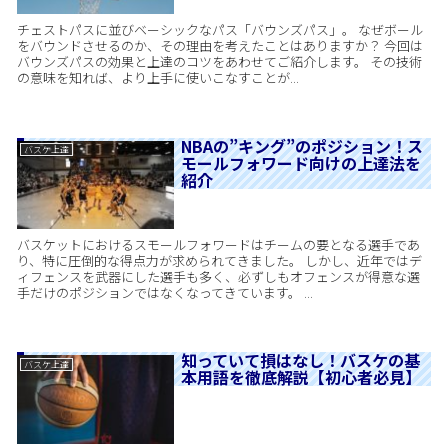
チェストパスに並びベーシックなパス「バウンズパス」。 なぜボール
をバウンドさせるのか、その理由を考えたことはありますか？ 今回は
バウンズパスの効果と上達のコツをあわせてご紹介します。 その技術
の意味を知れば、より上手に使いこなすことが...
NBAの”キング”のポジション！ス
バスケ上達
モールフォワード向けの上達法を
紹介
バスケットにおけるスモールフォワードはチームの要となる選手であ
り、特に圧倒的な得点力が求められてきました。 しかし、近年ではデ
ィフェンスを武器にした選手も多く、必ずしもオフェンスが得意な選
手だけのポジションではなくなってきています。 ...
知っていて損はなし！バスケの基
バスケ上達
本用語を徹底解説【初心者必見】