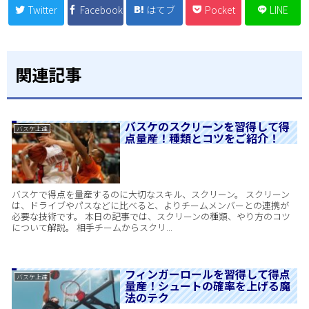
Twitter
Facebook
はてブ
Pocket
LINE
関連記事
バスケのスクリーンを習得して得
バスケ上達
点量産！種類とコツをご紹介！
バスケで得点を量産するのに大切なスキル、スクリーン。 スクリーン
は、ドライブやパスなどに比べると、よりチームメンバーとの連携が
必要な技術です。 本日の記事では、スクリーンの種類、やり方のコツ
について解説。 相手チームからスクリ...
フィンガーロールを習得して得点
バスケ上達
量産！シュートの確率を上げる魔
法のテク