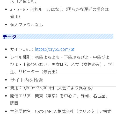
スコア後も可）
3・5・8・24秒ルールはなし（明らかな遅延の場合は
適用）
個人ファウルなし
データ
サイトURL：
https://cry55.com/
レベル種別：初級よちよち・下級ぷちぴよ・中級ぴよ
ぴよ・上級わいわい、男女MIX、乙女（女性のみ）、学
生、リピーター（最弱王）
女性チーム参加：可能
費用：9,800～25,000円（大会により異なる）
開催エリア：関東（東京）を中心に、静岡、名古屋、
関西
主催団体名：CRYSTAREA 株式会社（クリスタリア株式