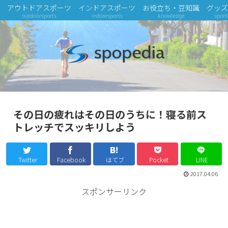
アウトドアスポーツ
インドアスポーツ
お役立ち・豆知識
グッズ
outdoorsports
indoorsports
knowledge
sport
その日の疲れはその日のうちに！寝る前ス
トレッチでスッキリしよう
Twitter
Facebook
はてブ
Pocket
LINE
2017.04.06
スポンサーリンク