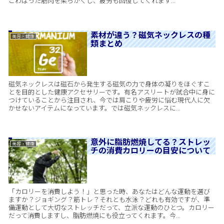
こわばった筋肉を柔らかくし、疲労も回復してくれます...
素材が違う？磁気ネックレスの種
美容・健康
類まとめ
磁気ネックレスは磁石から発生する磁気の力で身体の凝りをほぐすこ
とを目的とした健康アクセサリーです。有名アスリートが試合中に身に
つけていることから注目され、今では肩こりや疲労に悩む現代人に欠
かせないアイテムになっています。では磁気ネックレスに...
意外に脂肪燃焼してる？ストレッ
美容・健康
チの消費カロリーの目安について
「カロリーを消費しよう！」と思った時、あなたはどんな運動を選び
ますか？ジョギング？筋トレ？それとも水泳？どれも有効ですが、準
備運動として大切なストレッチだって、立派な運動のひとつ。カロリー
だって消費しますし、脂肪燃焼にも役立ってくれます。今...