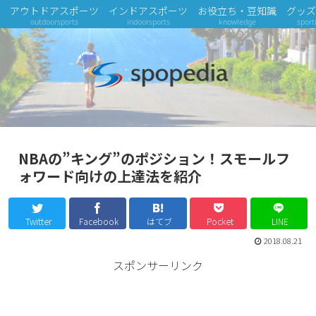
アウトドアスポーツ
インドアスポーツ
お役立ち・豆知識
グッズ
outdoorsports
indoorsports
knowledge
sport
NBAの”キング”のポジション！スモールフ
ォワード向けの上達法を紹介
Twitter
Facebook
はてブ
Pocket
LINE
2018.08.21
スポンサーリンク