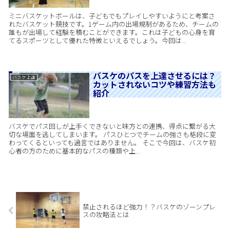
ミニバスケットボールは、子どもでもプレイしやすいようにと考案さ
れたバスケット競技です。1ゲーム内の出場規制があるため、チームの
誰もが出場して経験を積むことができます。これは子どもの心身を育
てるスポーツとして優れた特徴といえるでしょう。今回は...
バスケのパスを上達させるには？
バスケ上達
カットされないコツや練習方法も
紹介
バスケでパス回しが上手くできないと味方との連携、得点に繋がる大
切な場面を逃してしまいます。 パスひとつでチームの強さも格段に変
わってくるといっても過言ではありません。 そこで今回は、バスケ初
心者の方のために基本的なパスの種類や上...
禁止されるほど強力！？バスケのゾーンプレ
スの攻略法とは