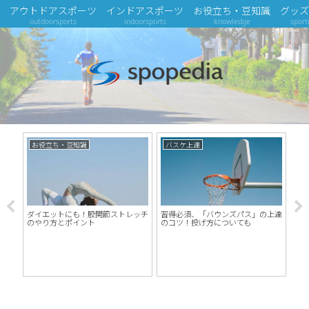
アウトドアスポーツ
インドアスポーツ
お役立ち・豆知識
グッズ
outdoorsports
indoorsports
knowledge
sport
お役立ち・豆知識
バスケ上達
美
意
の
グ在
ダイエットにも！股関節ストレッチ
習得必須、「バウンズパス」の上達
のやり方とポイント
のコツ！投げ方についても